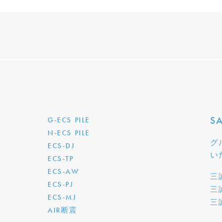
S
G-ECS PILE
N-ECS PILE
グ
ECS-DJ
い
ECS-TP
ECS-AW
三
ECS-PJ
三
ECS-MJ
三
AIR断震